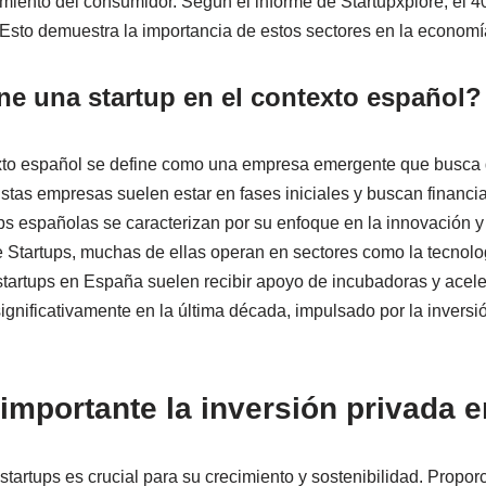
iento del consumidor. Según el informe de Startupxplore, el 4
. Esto demuestra la importancia de estos sectores en la econom
e una startup en el contexto español?
exto español se define como una empresa emergente que busca 
stas empresas suelen estar en fases iniciales y buscan financi
ps españolas se caracterizan por su enfoque en la innovación y 
Startups, muchas de ellas operan en sectores como la tecnolog
tartups en España suelen recibir apoyo de incubadoras y acele
gnificativamente en la última década, impulsado por la inversió
importante la inversión privada e
startups es crucial para su crecimiento y sostenibilidad. Propor