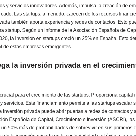
tos y servicios innovadores. Además, impulsa la creación de em
rcado. Las startups, a menudo, carecen de los recursos financi
ivada también aporta experiencia y redes de contactos. Esto pue
una startup. Según un informe de la Asociación Española de Capi
020, la inversión en startups creció un 25% en España. Esto dem
al de estas empresas emergentes.
ga la inversión privada en el crecimien
crucial para el crecimiento de las startups. Proporciona capital 
y servicios. Este financiamiento permite a las startups escalar
 inversión privada puede abrir puertas a redes de contactos y
ción Española de Capital, Crecimiento e Inversión (ASCRI), las 
n un 50% más de probabilidades de sobrevivir en sus primeros c
 de la inversión privada en la sostenibilidad y el éxito a largo