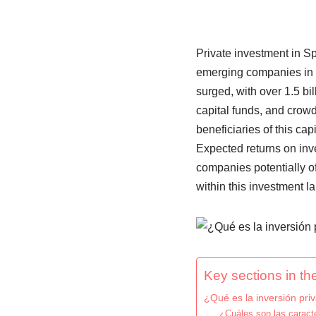
Private investment in Spa
emerging companies in S
surged, with over 1.5 bi
capital funds, and crowd
beneficiaries of this cap
Expected returns on inv
companies potentially of
within this investment l
Key sections in the
¿Qué es la inversión pri
¿Cuáles son las caracte