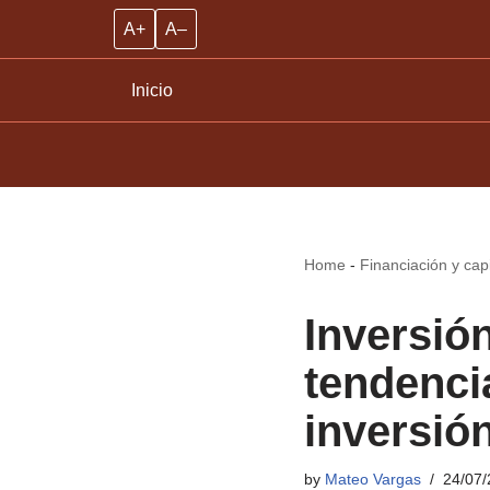
A+
A–
Inicio
Home
-
Financiación y capi
Inversió
tendenci
inversió
by
Mateo Vargas
24/07/